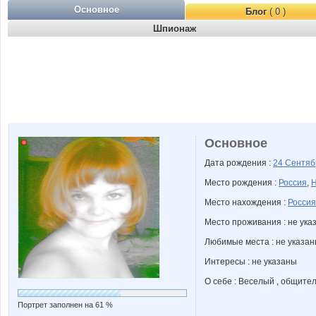
Основное
Блог
( 0 )
Шпионаж
Основное
Дата рождения :
24 Сентя
Место рождения :
Россия
,
Н
Место нахождения :
Россия
Место проживания : не ука
Любимые места : не указа
Интересы : не указаны
О себе : Веселый , общите
Портрет заполнен на 61 %