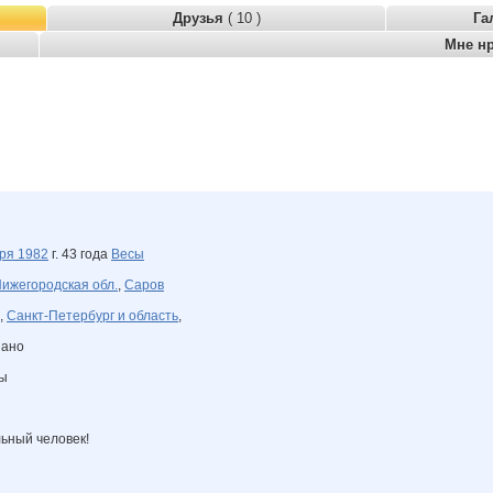
Друзья
( 10 )
Га
Мне н
бря
1982
г. 43 года
Весы
ижегородская обл.
,
Саров
,
Санкт-Петербург и область
,
зано
ны
льный человек!