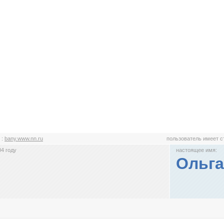
y
:
bany.www.nn.ru
пользователь имеет 
4 году
настоящее имя:
Ольга