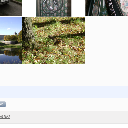
ах
уб ВАЗ