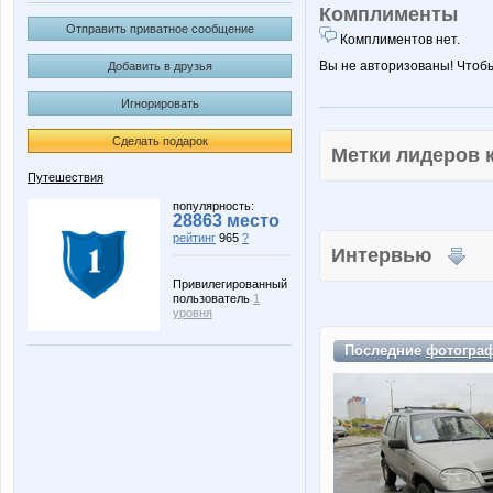
Комплименты
Отправить приватное сообщение
Комплиментов нет.
Вы не авторизованы! Чтоб
Добавить в друзья
Игнорировать
Сделать подарок
Метки лидеров
Путешествия
популярность:
28863 место
рейтинг
965
?
Интервью
Привилегированный
пользователь
1
уровня
Последние
фотогра